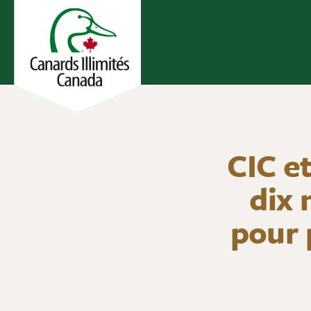
CIC e
dix
pour 