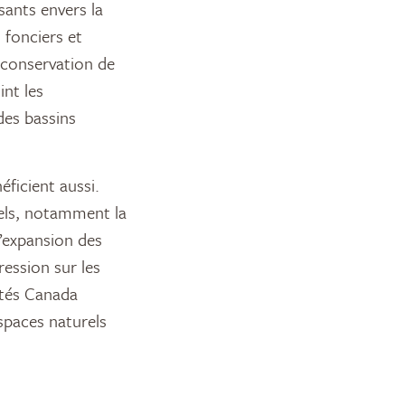
sants envers la
 fonciers et
conservation de
int les
des bassins
éficient aussi.
els, notamment la
 l’expansion des
ession sur les
ités Canada
espaces naturels