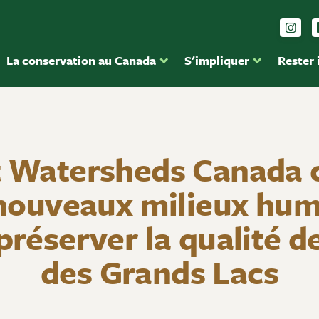
Sui
La conservation au Canada
S'impliquer
Rester
t Watersheds Canada 
 nouveaux milieux hum
préserver la qualité de
des Grands Lacs