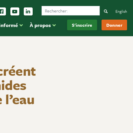
Search Ducks Unlimited Canada
vez-nous sur Instagram
Suivez-nous sur Facebook
Inscrivez-vous sur YouTube
Suivez-nous sur LinkedIn
Search
English
 informé
À propos
S'inscrire
Donner
créent
ides
 l’eau