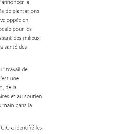
’annoncer la
s de plantations
développée en
ocale pour les
issant des milieux
la santé des
r travail de
c’est une
, de la
ires et au soutien
s main dans la
CIC a identifié les