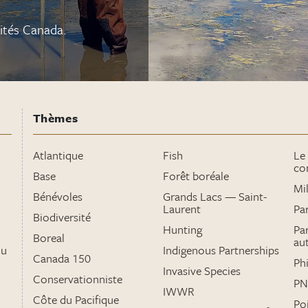
mités Canada.
Thèmes
Atlantique
Fish
Le
co
Base
Forêt boréale
Mi
Bénévoles
Grands Lacs — Saint-
Laurent
Par
Biodiversité
Hunting
Par
Boreal
au
du
Indigenous Partnerships
Canada 150
Ph
Invasive Species
Conservationniste
PN
IWWR
Côte du Pacifique
Po