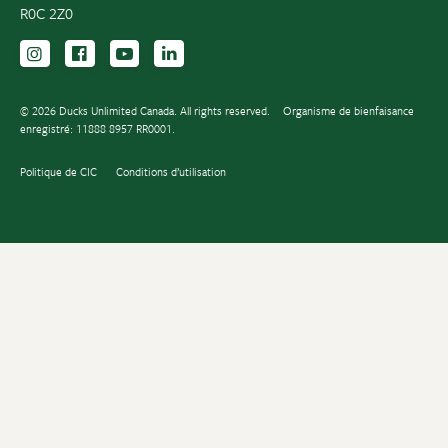
R0C 2Z0
Suivez-nous sur Instagram
Suivez-nous sur Facebook
Inscrivez-vous sur YouTube
Suivez-nous sur LinkedIn
© 2026 Ducks Unlimited Canada. All rights reserved.
Organisme de bienfaisance
enregistré: 11888 8957 RR0001.
Politique de CIC
Conditions d’utilisation