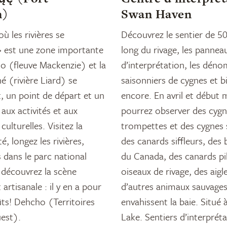
n)
Swan Haven
où les rivières se
Découvrez le sentier de 5
» est une zone importante
long du rivage, les pannea
o (fleuve Mackenzie) et la
d’interprétation, les dé
 (rivière Liard) se
saisonniers de cygnes et b
, un point de départ et un
encore. En avril et début 
 aux activités et aux
pourrez observer des cyg
culturelles. Visitez la
trompettes et des cygnes s
 longez les rivières,
des canards siffleurs, des
 dans le parc national
du Canada, des canards pil
découvrez la scène
oiseaux de rivage, des aigl
 artisanale : il y en a pour
d’autres animaux sauvages
ûts! Dehcho (Territoires
envahissent la baie. Situé
est).
Lake. Sentiers d’interpréta