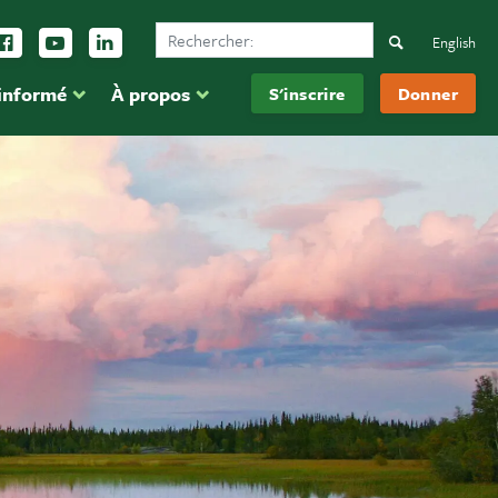
Search Ducks Unlimited Canada
vez-nous sur Instagram
Suivez-nous sur Facebook
Inscrivez-vous sur YouTube
Suivez-nous sur LinkedIn
Search
English
 informé
À propos
S'inscrire
Donner