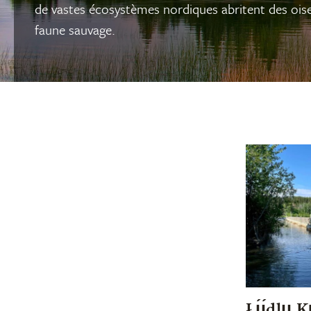
de vastes écosystèmes nordiques abritent des oise
faune sauvage.
Łı́ı́dlı̨ı̨