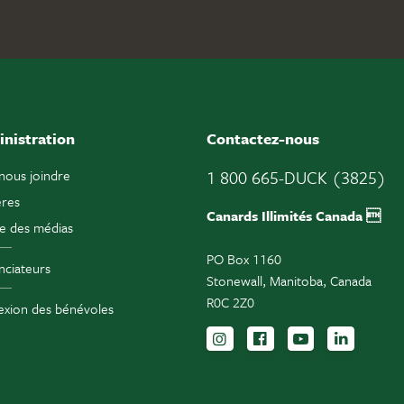
nistration
Contactez-nous
nous joindre
1 800 665-DUCK (3825)
ères
Canards Illimités Canada 
e des médias
PO Box 1160
ciateurs
Stonewall, Manitoba, Canada
R0C 2Z0
xion des bénévoles
Suivez-nous sur Instag
Suivez-nous sur F
Inscrivez-vo
Suivez-