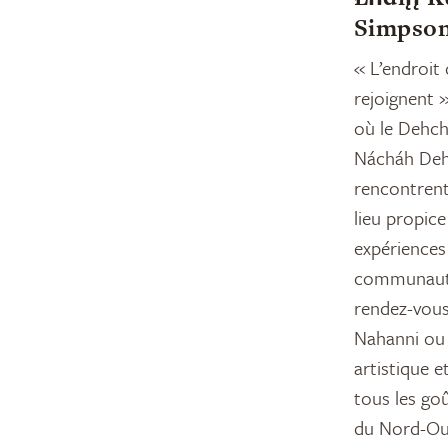
Simpso
« L’endroit 
rejoignent 
où le Dehch
Nácháh Dehé
rencontrent
lieu propice
expériences 
communauté,
rendez-vous
Nahanni ou 
artistique et
tous les go
du Nord-Ou