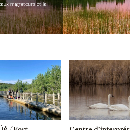
aux migrateurs et la
 Kų́ę́ (Fort
Centre d’interprét