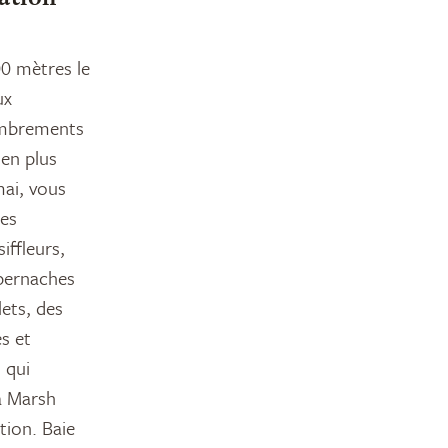
00 mètres le
ux
nombrements
ien plus
mai, vous
nes
iffleurs,
 bernaches
ets, des
es et
 qui
 à Marsh
tion. Baie