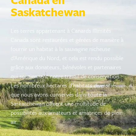
Saskatchewan
Les terres appartenant à Canards Illimités
Canada sont restaurées et gérées de manière à
fournir un habitat à la sauvagine nicheuse
d’Amérique du Nord, et cela est rendu possible
grâce aux donateurs, bénévoles et partenaires
qui soutiennent notre travail de conservation.
Les nombreux hectares d’habitats diversifiés
que nous avons conservés dans toute la
Saskatchewan offrent une multitude de
possibilités aux amateurs et amatrices de plein
air.