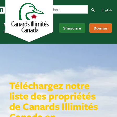
Search Ducks Unlimited Canada
vez-nous sur Instagram
Suivez-nous sur Facebook
Inscrivez-vous sur YouTube
Suivez-nous sur LinkedIn
Search
English
Rester
À
S'inscrire
Donner
informé
propos
Téléchargez notre
liste des propriétés
de Canards Illimités
Canada en