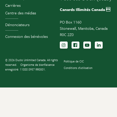
Carrières
Canards Illimités Canada 
Centre des médias
PO Box 1160
Dénonciateurs
Stonewall, Manitoba, Canada
R0C 2Z0
Connexion des bénévoles
Suivez-nous sur Instag
Suivez-nous sur F
Inscrivez-vo
Suivez-
© 2026 Ducks Unlimited Canada. All rights
Politique de CIC
reserved.
Organisme de bienfaisance
Conditions d’utilisation
enregistré: 11888 8957 RR0001.