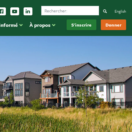
Search Ducks Unlimited Canada
vez-nous sur Instagram
Suivez-nous sur Facebook
Inscrivez-vous sur YouTube
Suivez-nous sur LinkedIn
Search
English
 informé
À propos
S'inscrire
Donner