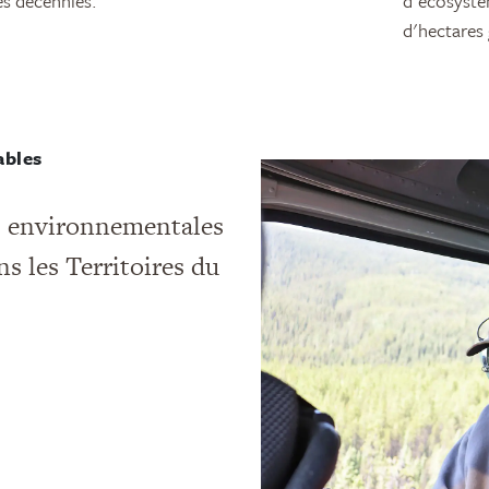
es décennies.
d'écosystèm
d'hectares 
ables
ns environnementales
s les Territoires du