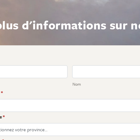
lus d'informations sur no
Nom
*
e
*