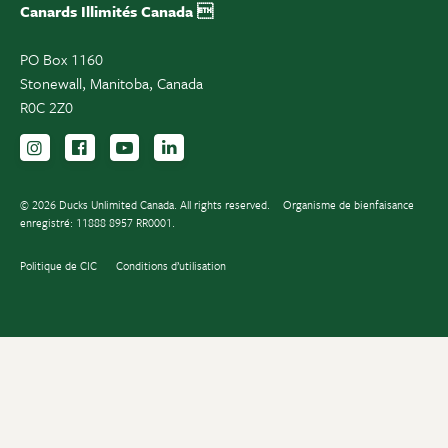
Canards Illimités Canada 
PO Box 1160
Stonewall, Manitoba, Canada
R0C 2Z0
Suivez-nous sur Instagram
Suivez-nous sur Facebook
Inscrivez-vous sur YouTube
Suivez-nous sur LinkedIn
© 2026 Ducks Unlimited Canada. All rights reserved.
Organisme de bienfaisance
enregistré: 11888 8957 RR0001.
Politique de CIC
Conditions d’utilisation