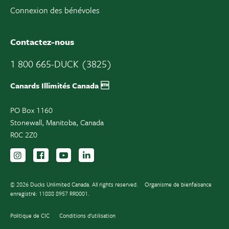
Connexion des bénévoles
Contactez-nous
1 800 665-DUCK (3825)
Canards Illimités Canada 
PO Box 1160
Stonewall, Manitoba, Canada
R0C 2Z0
Suivez-nous sur Instagram
Suivez-nous sur Facebook
Inscrivez-vous sur YouTube
Suivez-nous sur LinkedIn
© 2026 Ducks Unlimited Canada. All rights reserved.
Organisme de bienfaisance
enregistré: 11888 8957 RR0001.
Politique de CIC
Conditions d’utilisation