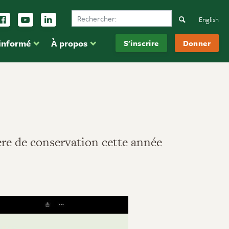
Search Ducks Unlimited Canada
vez-nous sur Instagram
Suivez-nous sur Facebook
Inscrivez-vous sur YouTube
Suivez-nous sur LinkedIn
Search
English
 informé
À propos
S'inscrire
Donner
ère de conservation cette année