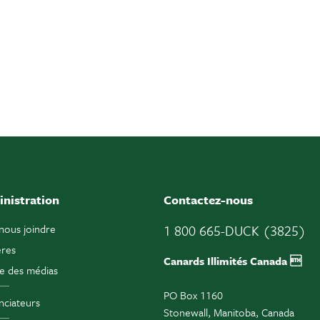
nistration
Contactez-nous
nous joindre
1 800 665-DUCK (3825)
ères
Canards Illimités Canada 
e des médias
PO Box 1160
ciateurs
Stonewall, Manitoba, Canada