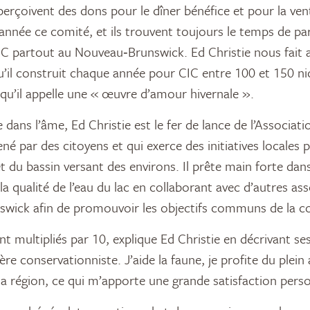
rçoivent des dons pour le dîner bénéfice et pour la ven
année ce comité, et ils trouvent toujours le temps de par
 partout au Nouveau‑Brunswick. Ed Christie nous fait a
qu’il construit chaque année pour CIC entre 100 et 150 ni
 qu’il appelle une « œuvre d’amour hivernale ».
dans l’âme, Ed Christie est le fer de lance de l’Associat
é par des citoyens et qui exerce des initiatives locales 
t du bassin versant des environs. Il prête main forte dans
la qualité de l’eau du lac en collaborant avec d’autres as
wick afin de promouvoir les objectifs communs de la co
nt multipliés par 10, explique Ed Christie en décrivant ses
re conservationniste. J’aide la faune, je profite du plein a
 la région, ce qui m’apporte une grande satisfaction perso