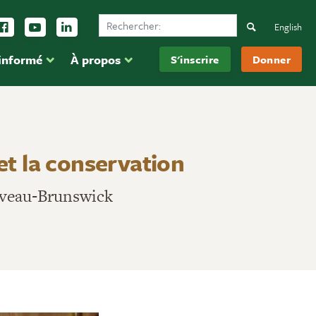
Search Ducks Unlimited Canada
vez-nous sur Instagram
Suivez-nous sur Facebook
Inscrivez-vous sur YouTube
Suivez-nous sur LinkedIn
Search
English
 informé
À propos
S'inscrire
Donner
é et la conservation
uveau‑Brunswick