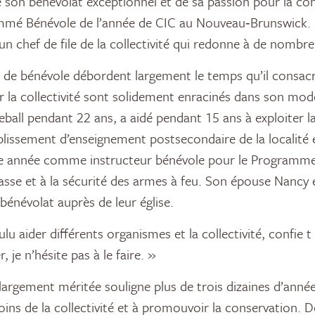
son bénévolat exceptionnel et de sa passion pour la con
ommé Bénévole de l’année de CIC au Nouveau‑Brunswick.
un chef de file de la collectivité qui redonne à de nombr
 de bénévole débordent largement le temps qu’il consacr
r la collectivité sont solidement enracinés dans son mode 
eball pendant 22 ans, a aidé pendant 15 ans à exploiter l
tablissement d’enseignement postsecondaire de la localité
9e année comme instructeur bénévole pour le Programme
asse et à la sécurité des armes à feu. Son épouse Nancy e
bénévolat auprès de leur église.
lu aider différents organismes et la collectivité, confie t il
, je n’hésite pas à le faire. »
 largement méritée souligne plus de trois dizaines d’anné
ins de la collectivité et à promouvoir la conservation. D