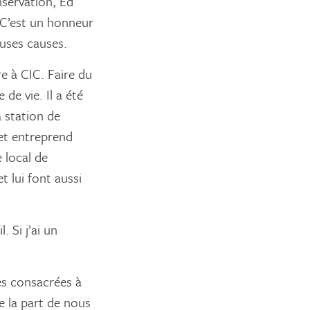
servation, Ed
 C’est un honneur
euses causes.
e à CIC. Faire du
de vie. Il a été
a station de
 et entreprend
 local de
t lui font aussi
. Si j’ai un
es consacrées à
e la part de nous