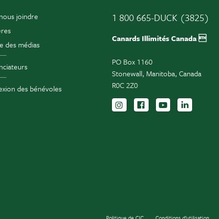
nous joindre
1 800 665-DUCK (3825)
ères
Canards Illimités Canada 
e des médias
PO Box 1160
ciateurs
Stonewall, Manitoba, Canada
R0C 2Z0
xion des bénévoles
Suivez-nous sur Instag
Suivez-nous sur F
Inscrivez-vo
Suivez-
Politique de CIC
Conditions d’utilisation