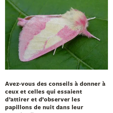
Grammia virgo moth
Avez‑vous des conseils à donner à
38912819574_aa0cacfd5e_w
ceux et celles qui essaient
d’attirer et d’observer les
papillons de nuit dans leur