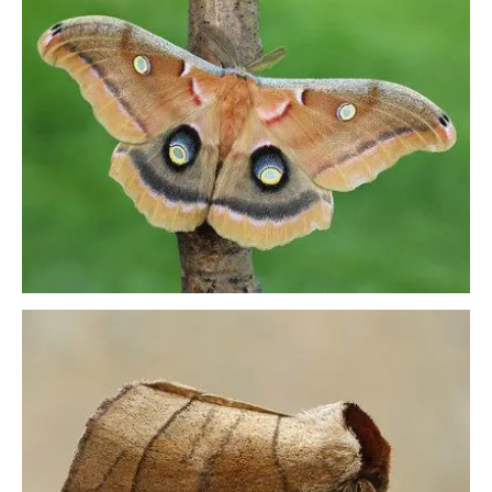
36243580350_682d2770cf_w
14273849205_cebcdda2d6_w