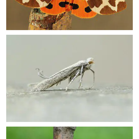
9535798741_2a7b6acedf_w