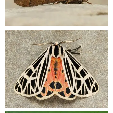
29325819338_8f6c59da02_w