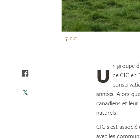
© CIC
Un groupe d’intendants des terres est resté un partenaire constant depuis la fondation
de CIC en 1
conservatio
années. Alors que
canadiens et leur
naturels.
CIC s’est associé 
avec les communau