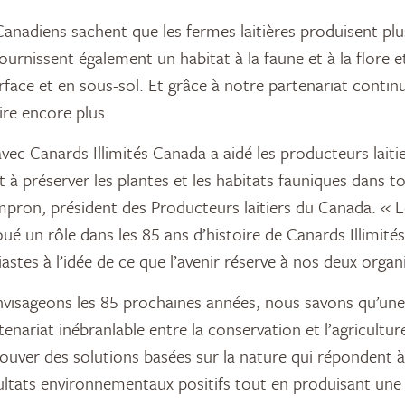
Canadiens sachent que les fermes laitières produisent plu
fournissent également un habitat à la faune et à la flore e
rface et en sous-sol. Et grâce à notre partenariat continu
ire encore plus.
avec Canards Illimités Canada a aidé les producteurs laiti
t à préserver les plantes et les habitats fauniques dans to
mpron, président des Producteurs laitiers du Canada. « 
oué un rôle dans les 85 ans d’histoire de Canards Illimit
tes à l’idée de ce que l’avenir réserve à nos deux organ
nvisageons les 85 prochaines années, nous savons qu’une
tenariat inébranlable entre la conservation et l’agricultu
ouver des solutions basées sur la nature qui répondent 
ultats environnementaux positifs tout en produisant une