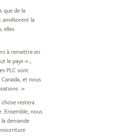
s que de la
t améliorent la
, elles
ers à remettre en
ut le pays « ,
Les PLC sont
és Canada, et nous
isations. »
 chose restera
re. Ensemble, nous
à la demande
 nourriture