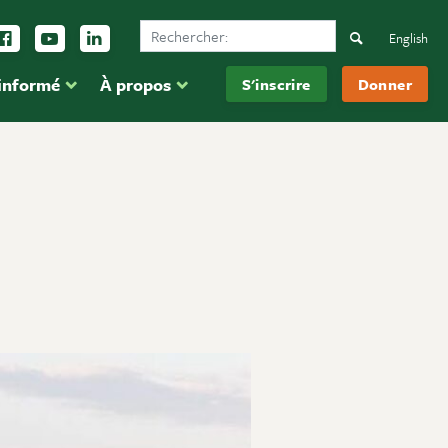
Search Ducks Unlimited Canada
vez-nous sur Instagram
Suivez-nous sur Facebook
Inscrivez-vous sur YouTube
Suivez-nous sur LinkedIn
Search
English
 informé
À propos
S'inscrire
Donner