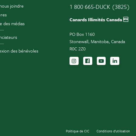
nous joindre
1 800 665-DUCK (3825)
ères
Canards Illimités Canada 
e des médias
PO Box 1160
ciateurs
Stonewall, Manitoba, Canada
R0C 2Z0
xion des bénévoles
Suivez-nous sur Instag
Suivez-nous sur F
Inscrivez-vo
Suivez-
Politique de CIC
Conditions d’utilisation