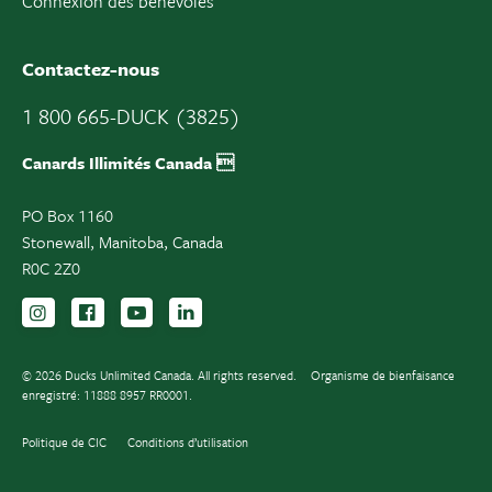
Connexion des bénévoles
Contactez-nous
1 800 665-DUCK (3825)
Canards Illimités Canada 
PO Box 1160
Stonewall, Manitoba, Canada
R0C 2Z0
Suivez-nous sur Instagram
Suivez-nous sur Facebook
Inscrivez-vous sur YouTube
Suivez-nous sur LinkedIn
© 2026 Ducks Unlimited Canada. All rights reserved.
Organisme de bienfaisance
enregistré: 11888 8957 RR0001.
Politique de CIC
Conditions d’utilisation