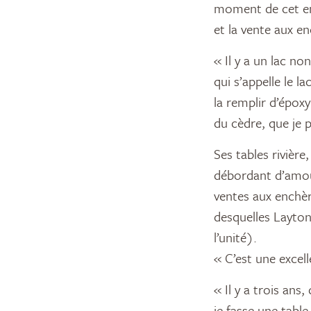
moment de cet entr
et la vente aux e
« Il y a un lac no
qui s’appelle le 
la remplir d’époxy
du cèdre, que je pe
Ses tables rivièr
débordant d’amour
ventes aux enchèr
desquelles Layton 
l’unité).
« C’est une excell
« Il y a trois an
je fasse une table