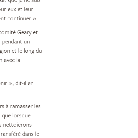
our eux et leur
ent continuer ».
 comité Geary et
s pendant un
gion et le long du
n avec la
ir », dit-il en
rs à ramasser les
t que lorsque
s nettoierons
transféré dans le