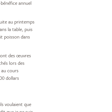
r-bénéfice annuel
truite au printemps
ns la table, puis
tit poisson dans
 sont des œuvres
hés lors des
, au cours
00 dollars
ls voulaient que
dit que je ne suis