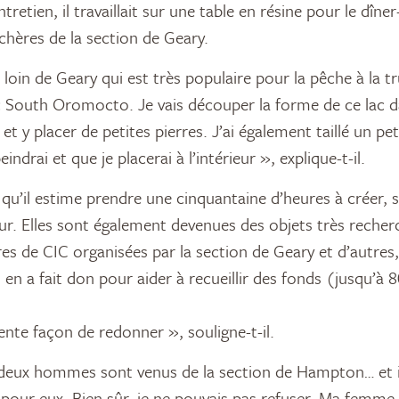
etien, il travaillait sur une table en résine pour le dîne
nchères de la section de Geary.
n loin de Geary qui est très populaire pour la pêche à la 
lac South Oromocto. Je vais découper la forme de ce lac da
 et y placer de petites pierres. J’ai également taillé un pe
indrai et que je placerai à l’intérieur », explique-t-il.
e, qu’il estime prendre une cinquantaine d’heures à créer,
. Elles sont également devenues des objets très recherc
es de CIC organisées par la section de Geary et d’autres
en a fait don pour aider à recueillir des fonds (jusqu’à 8
ente façon de redonner », souligne-t-il.
s, deux hommes sont venus de la section de Hampton… et i
 pour eux. Bien sûr, je ne pouvais pas refuser. Ma femme 