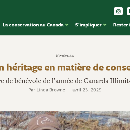
Sui
La conservation au Canada
S'impliquer
Rester
Bénévoles
n héritage en matière de cons
re de bénévole de l’année de Canards Illim
Par Linda Browne
avril 23, 2025