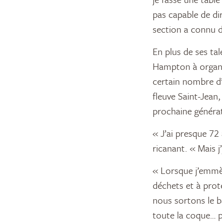
pas capable de dir
section a connu d
En plus de ses ta
Hampton à organi
certain nombre d’
fleuve Saint-Jean,
prochaine générati
« J’ai presque 72 
ricanant. « Mais j
« Lorsque j’emmèn
déchets et à prot
nous sortons le b
toute la coque… pa