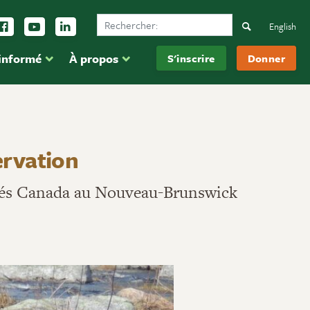
Search Ducks Unlimited Canada
vez-nous sur Instagram
Suivez-nous sur Facebook
Inscrivez-vous sur YouTube
Suivez-nous sur LinkedIn
Search
English
 informé
À propos
S'inscrire
Donner
ervation
ités Canada au Nouveau-Brunswick