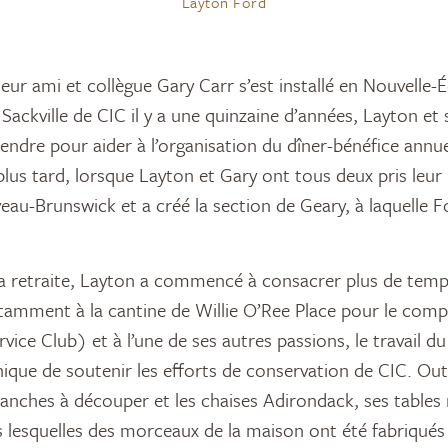
Layton Ford
eur ami et collègue Gary Carr s’est installé en Nouvelle-É
Sackville de CIC il y a une quinzaine d’années, Layton e
ndre pour aider à l’organisation du dîner-bénéfice annue
lus tard, lorsque Layton et Gary ont tous deux pris leur 
au-Brunswick et a créé la section de Geary, à laquelle F
sa retraite, Layton a commencé à consacrer plus de temps
tamment à la cantine de Willie O’Ree Place pour le comp
vice Club) et à l’une de ses autres passions, le travail d
ique de soutenir les efforts de conservation de CIC. Out
lanches à découper et les chaises Adirondack, ses tables 
 lesquelles des morceaux de la maison ont été fabriqués