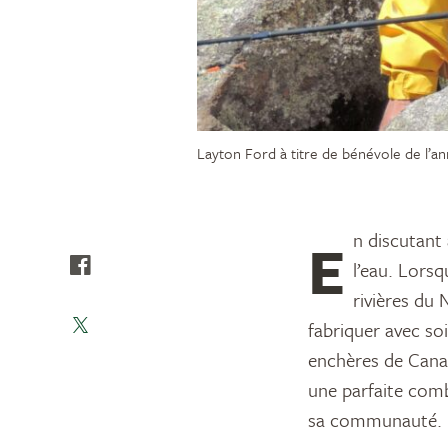
Layton Ford à titre de bénévole de l’a
En discutant avec Layton Ford, vous découvrirez rapidement qu’il est passionné de
l’eau. Lorsq
rivières du 
fabriquer avec so
enchères de Canar
une parfaite comb
sa communauté.