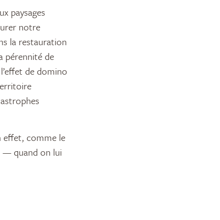
aux paysages
surer notre
s la restauration
la pérennité de
l’effet de domino
erritoire
atastrophes
n effet, comme le
r — quand on lui