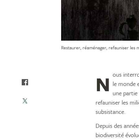
Restaurer, réaménager, refauniser les 
Nous interrompons les crises environnementales qui ne cessent de se multiplier dans
le monde e
une partie
refauniser les mi
subsistance.
Depuis des années
biodiversité évol