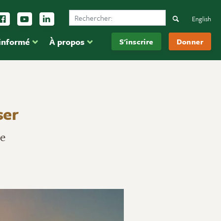
Search Ducks Unlimited Canada
vez-nous sur Instagram
Suivez-nous sur Facebook
Inscrivez-vous sur YouTube
Suivez-nous sur LinkedIn
Search
English
 informé
À propos
S'inscrire
Donner
ser
re