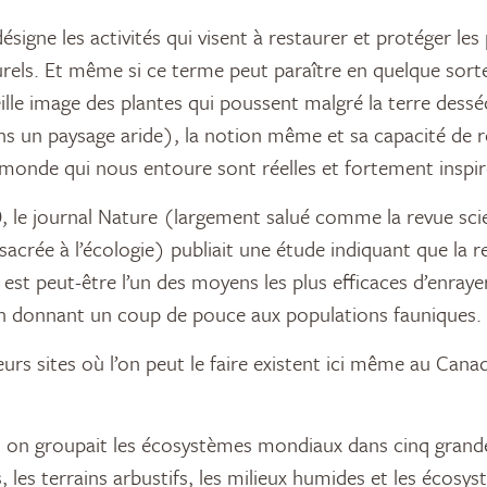
ésigne les activités qui visent à restaurer et protéger les
rels. Et même si ce terme peut paraître en quelque sor
eille image des plantes qui poussent malgré la terre dessé
ans un paysage aride), la notion même et sa capacité de r
monde qui nous entoure sont réelles et fortement inspiré
 le journal Nature (largement salué comme la revue scien
sacrée à l’écologie) publiait une étude indiquant que la r
est peut-être l’un des moyens les plus efficaces d’enrayer
en donnant un coup de pouce aux populations fauniques.
eurs sites où l’on peut le faire existent ici même au Can
 on groupait les écosystèmes mondiaux dans cinq grandes
es, les terrains arbustifs, les milieux humides et les écosy