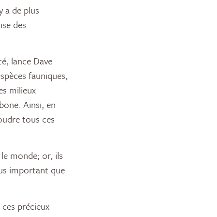
y a de plus
ise des
té, lance Dave
espèces fauniques,
es milieux
one. Ainsi, en
oudre tous ces
le monde; or, ils
plus important que
, ces précieux