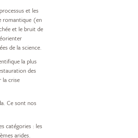
 processus et les
te romantique (en
chée et le bruit de
éorienter
es de la science.
tifique la plus
estauration des
 la crise
ada. Ce sont nos
 catégories : les
stèmes arides.