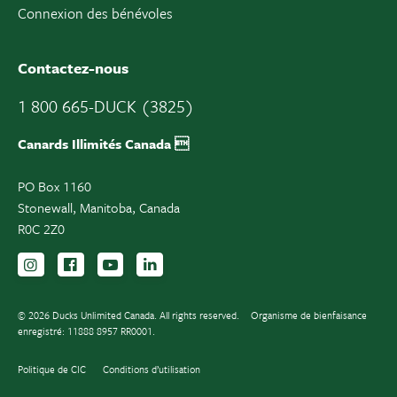
Connexion des bénévoles
Contactez-nous
1 800 665-DUCK (3825)
Canards Illimités Canada 
PO Box 1160
Stonewall, Manitoba, Canada
R0C 2Z0
Suivez-nous sur Instagram
Suivez-nous sur Facebook
Inscrivez-vous sur YouTube
Suivez-nous sur LinkedIn
© 2026 Ducks Unlimited Canada. All rights reserved.
Organisme de bienfaisance
enregistré: 11888 8957 RR0001.
Politique de CIC
Conditions d’utilisation