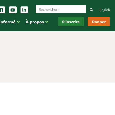
Search Ducks Unlimited Canada
vez-nous sur Instagram
Suivez-nous sur Facebook
Inscrivez-vous sur YouTube
Suivez-nous sur LinkedIn
Search
English
 informé
À propos
S'inscrire
Donner