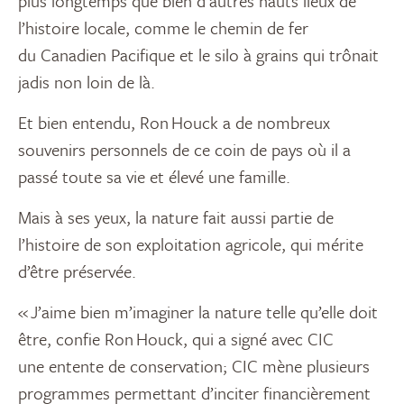
plus longtemps que bien d’autres
hauts
lieu
x
de
l’histoire locale
,
comme le chemin de fer
du
Canadi
e
n
P
acifique et le silo à grains qui trônait
jadis non loin de là.
Et
bien entendu, Ron
Houck
a de nombreux
souvenirs personnels d
e ce coin de pays
où il a
passé toute sa vie et élevé une famille
.
Mais à ses yeux, la nature fait aussi partie de
l’histoire de s
on exploitation agricole
, qu
i mérite
d’être
préserv
ée
.
« J’aime bien m’imaginer la nature telle qu’elle doit
être, confie Ron
Houck
,
qui a signé avec CIC
une
entente
de conservation; CIC mène plusieurs
programmes permett
a
nt d’inciter financièrement