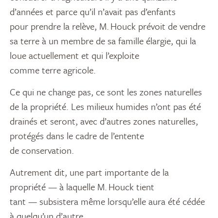
d’années et parce qu’il n’a
vait
pas d’enfants
pour
prendre la relève
, M.
Houck
p
révoit de vendre
sa terre à un membre de sa famille élargie, qui la
loue actuellement et qui l’exploite
comme
terre
agricole
.
Ce qui ne change pas, ce sont les zones naturelles
de la propriété. Les milieux humides n’ont pas été
drainés et seront, avec d’autres zones naturelles,
protégés dans le cadre de l’entente
de
conservation.
Autrement dit, une part importante de
l
a
propriété
—
à laquelle M.
Houck
tient
tant
—
subsistera
même lorsqu’elle aura été cédée
à quelqu’un d’autre
.