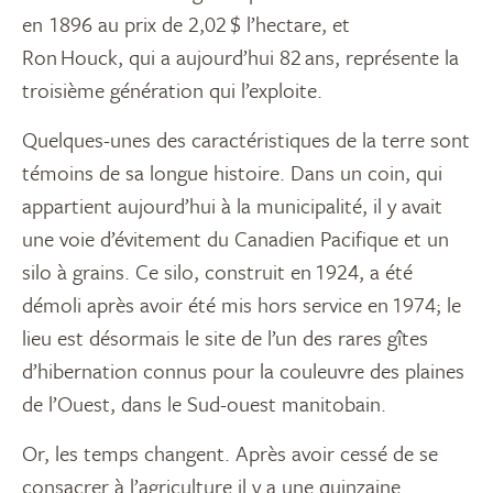
en
1896
au prix
de
2,02 $ l’hectare, et
Ron
Houck
,
qui a aujourd’hui 82 ans, représente la
troisième génération
qui
l’exploite
.
Quelques-unes des caractéristiques
de la terre
sont
témoins de sa longue histoire. Dans un coin, qui
appartient aujourd’hui à la municipalité, il y avait
une voie d’évitement du Canadien
P
acifique et un
silo à grains. Ce silo, construit en 1924, a été
démoli après avoir été mis
hors
service en 1974; le
lieu est désormais le
site
de l’un des rares gîtes
d’hibernation connus pour la couleuvre des plaines
de l’Ouest, dans le
S
ud-ouest manitobain
.
Or, les temps changent. Après avoir cessé de se
consacrer à l’agriculture il y a une quinzaine