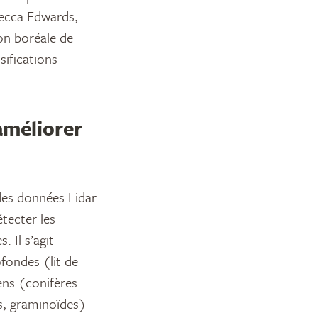
becca Edwards,
ion boréale de
sifications
’améliorer
 des données Lidar
étecter les
 Il s’agit
fondes (lit de
ens (conifères
fs, graminoïdes)