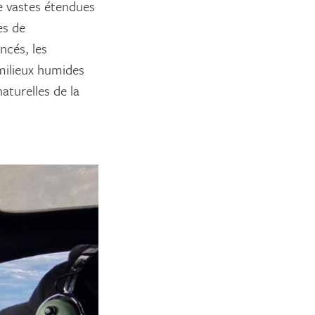
e vastes étendues
es de
ncés, les
milieux humides
aturelles de la