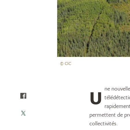
© CIC
Une nouvelle étude montre comment l’intelligence artificielle et les technologies de
télédétecti
rapidement 
permettent de pre
collectivités.