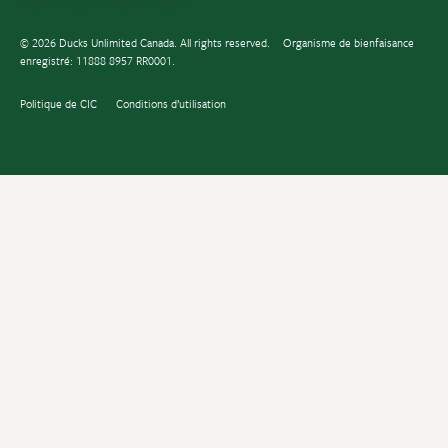
© 2026 Ducks Unlimited Canada. All rights reserved.
Organisme de bienfaisance
enregistré: 11888 8957 RR0001.
Politique de CIC
Conditions d’utilisation